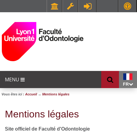
Faculté de Médecine et de Maïeutique Lyon Sud - Charles Mérieux
UFR STAPS (Sciences et Techniques des Activités Physiques et Sportives)
MENU
FR
Vous êtes ici :
Accueil
→
Mentions légales
Mentions légales
Site officiel de Faculté d'Odontologie